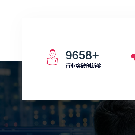
9658
+
行业突破创新奖