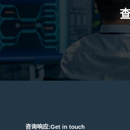
咨询响应:Get in touch