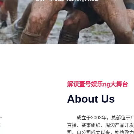
解读
壹号娱乐ng大舞台
About Us
成立于2003年，总部位
直播、赛事组织、周边产品开发
司。自公司成立以来，始终致力