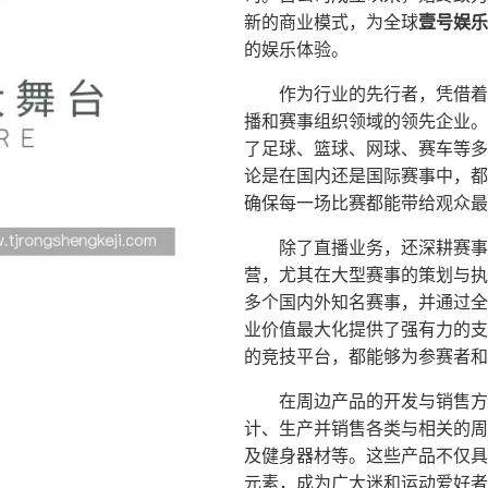
新的商业模式，为全球
壹号娱乐
的娱乐体验。
作为行业的先行者，凭借着
播和赛事组织领域的领先企业。
了足球、篮球、网球、赛车等多
论是在国内还是国际赛事中，都
确保每一场比赛都能带给观众最
除了直播业务，还深耕赛事
营，尤其在大型赛事的策划与执
多个国内外知名赛事，并通过全
业价值最大化提供了强有力的支
的竞技平台，都能够为参赛者和
在周边产品的开发与销售方
计、生产并销售各类与相关的周
及健身器材等。这些产品不仅具
元素，成为广大迷和运动爱好者