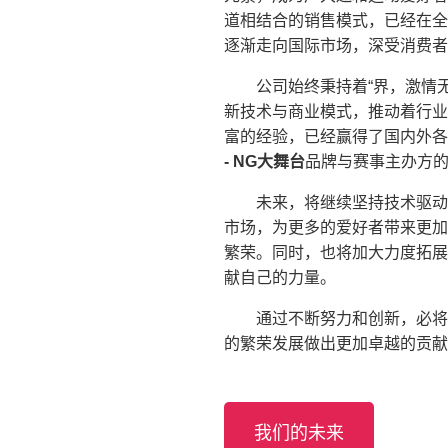
道相结合的销售模式，已经在全
逐渐走向国际市场，深受消费者
公司始终秉持着“界，激情
新技术与商业模式，推动着行业
富的经验，已经赢得了国内外各
- NG大舞台
品牌与赛事主办方
未来，将继续坚持技术驱动
市场，为更多的爱好者带来更加
繁荣。同时，也将加大力度拓展
献自己的力量。
通过不断努力和创新，必将
的繁荣发展做出更加卓越的贡献
我们的未来